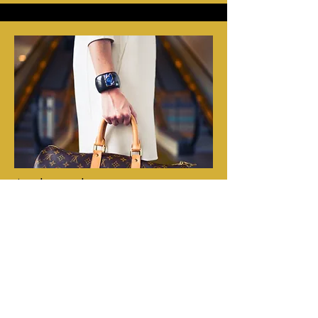
Andere diensten
Kluizen in alle kamers, groot genoeg voor
de meeste laptops.
We hebben een lift. (aan de ingang is wel
een korte trap)
Bagageopslag voor wie vroeger aankomt of
later vertrekt.
Conciërge-service: Heeft u een taxi nodig of
wilt u op restaurant? Wij reserveren het voor
u. Eveneens informeren wij u graag over wat