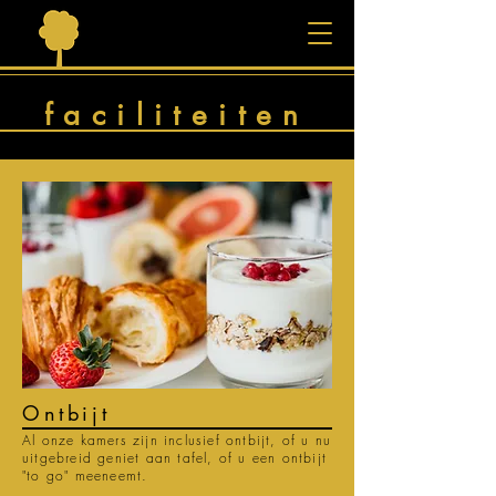
faciliteiten
Ontbijt
Al onze kamers zijn inclusief ontbijt, of u nu
uitgebreid geniet aan tafel, of u een ontbijt
"to go" meeneemt.